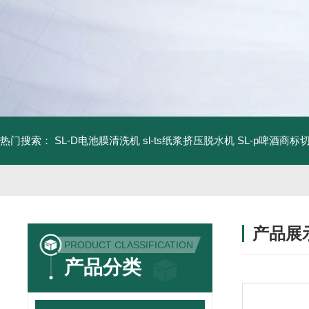
热门搜索：
SL-D电池膜清洗机
sl-ts纸浆挤压脱水机
SL-p啤酒商标
产品展
PRODUCT CLASSIFICATION
产品分类