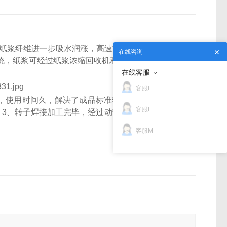
纸浆纤维进一步吸水润涨，高速旋转的转子带动原
在线咨询
统，纸浆可经过纸浆浓缩回收机和压浆机进行脱水处
在线客服
客服L
，使用时间久，解决了成品标准轴承座容易破碎的问
客服F
。
3
、转子焊接加工完毕，经过动静平衡机多次校正，
客服M