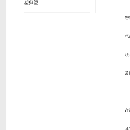
塑归塑
您
您
联
常
详
补