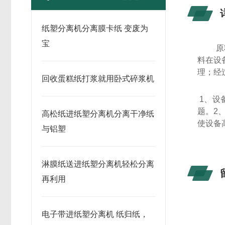
纸塑分离机分离膜卡纸 变废为
宝
原
料在设
理；经
回收蛋糕纸打浆就用卧式碎浆机
1
、设
题。
2
高松纸进纸塑分离机分离干净纸
使设备
与铝塑
淋膜纸送进纸塑分离机轻松分离
再利用
电子带进纸塑分离机 纸归纸，