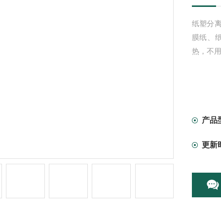
纸塑分
膜纸、
热，不用
产品
更新