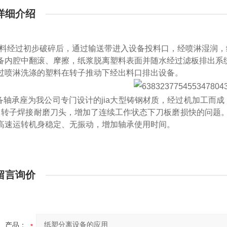
详细介绍
料经过初步破碎后，通过输送带进入设备投料口，经喷淋湿润，
备内腔中翻滚、摩擦，纸浆脱离塑料表面并随水经过滤板排出系
过喷淋洗涤的塑料在转子推动下经出料口排出设备。
备轴承座为我公司专门设计的
jia
大型铸钢材质，经过机加工而成
、转子焊接耐磨刀头，增加了连续工作状态下刀板磨损快的问题
高速运转机身稳定、无振动，增加轴承使用时间。
留言询价
产品：