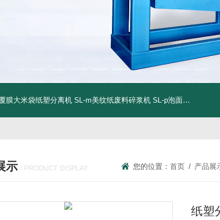
dm覆膜大米袋纸塑分离机
SL-m美纹纸废料碎浆机
SL-p泡面盖纸塑分离机
展示
您的位置：
首页
/
产品展
/ PRODUCT DISPLAY
纸塑