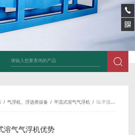
sl-d镀铝膜分离清洗机
SL-wl转鼓式纸浆浓缩机
SL-l离型纸碎浆机
示
/
气浮机、浮选类设备
/
平流式溶气气浮机
/
SL平流式溶气气浮机优势
式溶气气浮机优势