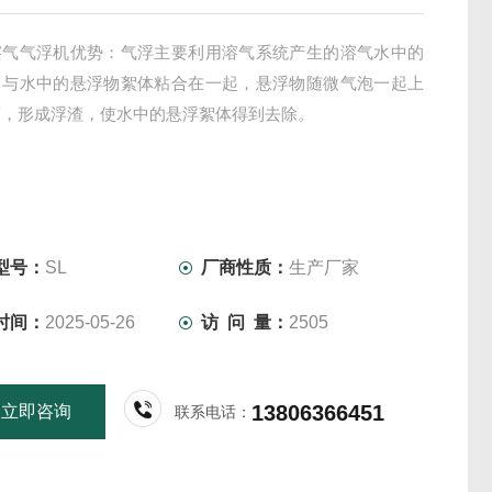
溶气气浮机优势：气浮主要利用溶气系统产生的溶气水中的
，与水中的悬浮物絮体粘合在一起，悬浮物随微气泡一起上
面，形成浮渣，使水中的悬浮絮体得到去除。
型号：
SL
厂商性质：
生产厂家
时间：
2025-05-26
访 问 量：
2505
13806366451
立即咨询
联系电话：