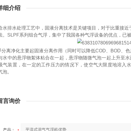
详细介绍
给水排水处理工艺中，固液分离技术是关键项目，对于比重接近
法。
SLPF
系列组合气浮，集中了我国各种气浮设备的优点，已
浮分离净化主要起固液分离作用（同时可以降低
COD
、
BOD
、色
与水中的悬浮物絮体粘合在一起，悬浮物随微气泡一起上升至水
吸气装置，在一定的工作压力的情况下，使空气大限度地溶入
气泡。
留言询价
产品：