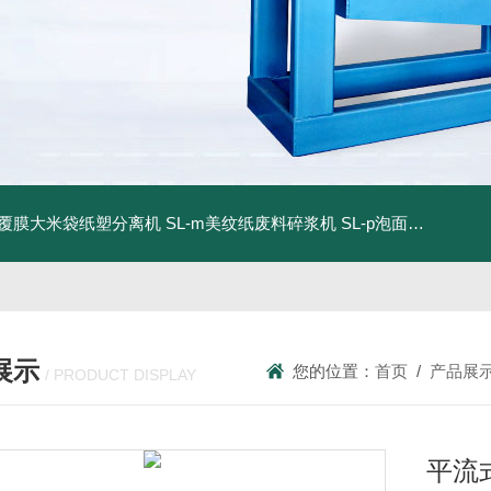
dm覆膜大米袋纸塑分离机
SL-m美纹纸废料碎浆机
SL-p泡面盖纸塑分离机
展示
您的位置：
首页
/
产品展
/ PRODUCT DISPLAY
平流