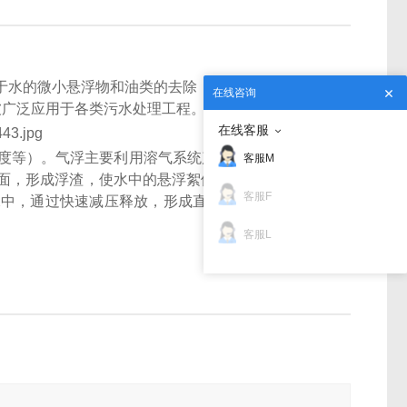
于水的微小悬浮物和油类的去除，气浮分离技术是有
在线咨询
被广泛应用于各类污水处理工程。
在线客服
度等）。气浮主要利用溶气系统产生的溶气水中的微
客服M
面，形成浮渣，使水中的悬浮絮体得到去除。
清水经
客服F
水中，通过快速减压释放，形成直径在
30um~50um
左
客服L