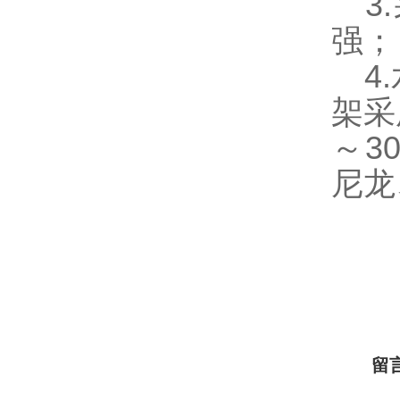
3.
强；
4.
架采
～
3
尼龙
留