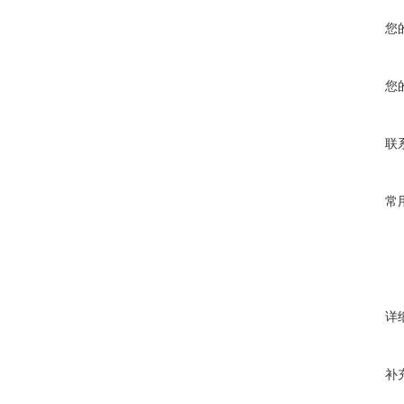
您
您
联
常
详
补