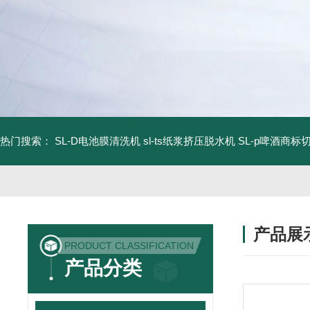
热门搜索：
SL-D电池膜清洗机
sl-ts纸浆挤压脱水机
SL-p啤酒商标
产品展
PRODUCT CLASSIFICATION
产品分类