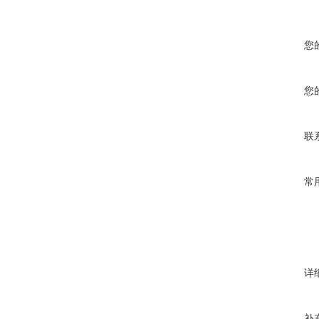
您
您
联
常
详
补