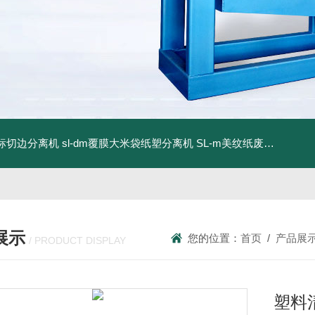
商标切边分离机
sl-dm覆膜大米袋纸塑分离机
SL-m美纹纸废料碎浆机
展示
您的位置：
首页
/
产品展
/ PRODUCT DISPLAY
塑料