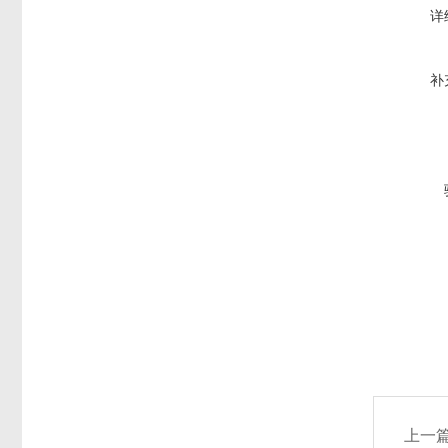
详
补
上一