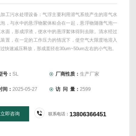
洗加工污水处理设备：气浮主要利用溶气系统产生的溶气水
气泡，与水中的悬浮物絮体粘合在一起，悬浮物随微气泡一
至水面，形成浮渣，使水中的悬浮絮体得到去除。清水经过
气装置，在一定的工作压力的情况下，使空气大限度地溶入
过快速减压释放，形成直径在30um~50um左右的小气泡。
型号：
SL
厂商性质：
生产厂家
时间：
2025-05-27
访 问 量：
2599
13806366451
立即咨询
联系电话：