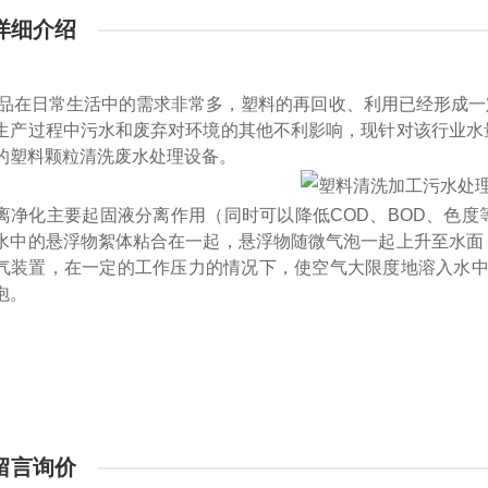
详细介绍
品在日常生活中的需求非常多，塑料的再回收、利用已经形成一
生产过程中污水和废弃对环境的其他不利影响，现针对该行业水
的塑料颗粒清洗废水处理设备。
离净化主要起固液分离作用（同时可以降低COD、BOD、色
水中的悬浮物絮体粘合在一起，悬浮物随微气泡一起上升至水面
气装置，在一定的工作压力的情况下，使空气大限度地溶入水中，
泡。
留言询价