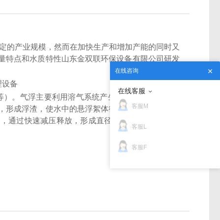
定的产业规模，然而在加快生产和增加产能的同时又
量特点和水质特性山东金双联环保设备有限公司研发
在线咨询
在线客服
度等）。气浮主要利用溶气系统产生的溶气水中的微气
客服M
，形成浮渣，使水中的悬浮絮体得到去除。
清水经过
通过快速减压释放，形成直径在30um~50um左右
客服L
客服F