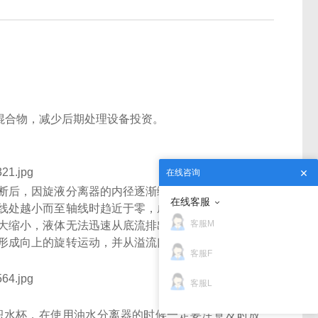
水混合物，减少后期处理设备投资。
在线咨询
断后，因旋液分离器的内径逐渐缩小，污油旋转速度
在线客服
线处越小而至轴线时趋近于零，成为低压区甚至真空
客服M
大缩小，液体无法迅速从底流排出，而旋流腔顶盖的
形成向上的旋转运动，并从溢流口排出，达到油水分
客服F
客服L
积水杯，在使用油水分离器的时候一定要注意及时放