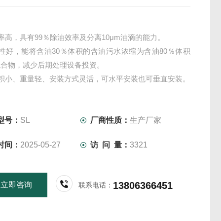
率高，具有99％除油效率及分离10μm油滴的能力。
性好，能将含油30％体积的含油污水浓缩为含油80％体积
混合物，减少后期处理设备投资。
积小、重量轻、安装方式灵活，可水平安装也可垂直安装。
内部无运动部件，免维护，对使用环境要求低，适用范围广。
水分离器规格
型号：
SL
厂商性质：
生产厂家
时间：
2025-05-27
访 问 量：
3321
13806366451
立即咨询
联系电话：