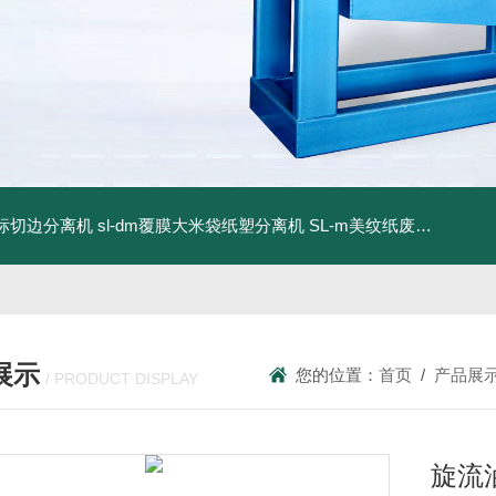
商标切边分离机
sl-dm覆膜大米袋纸塑分离机
SL-m美纹纸废料碎浆机
展示
您的位置：
首页
/
产品展
/ PRODUCT DISPLAY
旋流