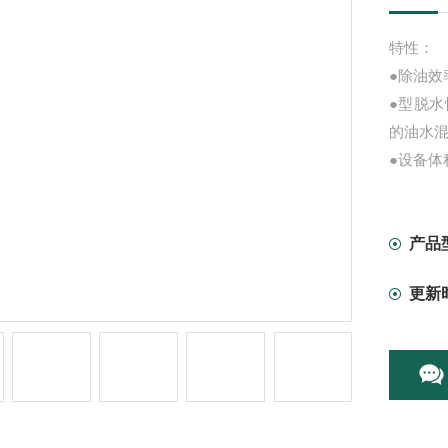
特性：
●除油效
●型脱水
的油水
●设备体
●设备
旋流油
产品
更新