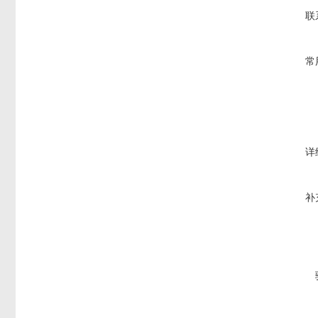
联
常
详
补