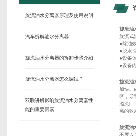
旋流油水分离器原理及使用说明
旋流油
旋流式
汽车拆解油水分离器
●除油
●脱水
旋流油水分离器的拆卸步骤介绍
●设备
●设备
旋流油水分离器怎么调试？
旋流油
加快。
区，导
双联讲解影响旋流油水分离器性
溢流口
能的重要因素
离的效
旋流油
不要以