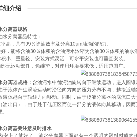
详细介绍
水分离器规格
油水分离器品特性：
效率高，具有99％除油效率及分离10μm油滴的能力。
性好，能将含油30％体积的含油污水浓缩为含油80％体积的油
体积小、重量轻、安装方式灵活，可水平安装也可垂直安装。
内部无运动部件，免维护，对使用环境要求低，适用范围广。
水分离器规格：
含油污水中德污油旋转向下继续运动，进入圆锥
由于液体产生涡流运动时沿径向方向的压力分布不均，越接近轴
致液体趋向于轴线方向移动。同时，由于旋液分离器的底流口大
（油出口），由于处于低压区而使一部分的液体向其移动，因而
果。
水分离器要注意及时排水
为安上了就好了，油水分离器下面都有一个透明的塑料材质的