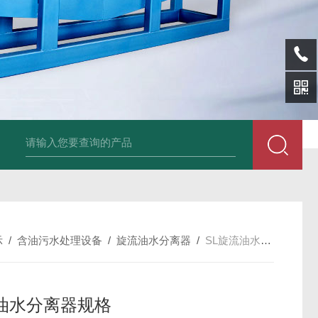
SL-p泡面盖纸塑分离机
sl-d镀铝膜分离清洗机
SL-wl转鼓式纸浆浓缩
示
/
含油污水处理设备
/
旋流油水分离器
/
SL旋流油水分离器规格
油水分离器规格