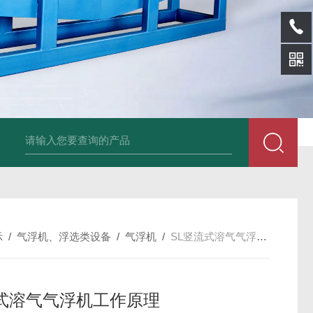
SL-p泡面盖纸塑分离机
sl-d镀铝膜分离清洗机
SL-wl转鼓式纸浆浓缩
示
/
气浮机、浮选类设备
/
气浮机
/
SL竖流式溶气气浮机工作原理
式溶气气浮机工作原理