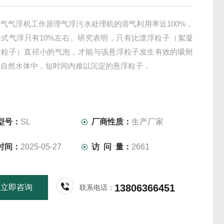
气气浮机工作原理气浮污水处理机的溶气利用率近100%，
凹式气浮只有10%左右。研究表明，只有比漂浮粒子（絮凝
个粒子）直径小的气泡，才能与该悬浮粒子发生有效的吸附
在自然水体中，短时间内难以沉淀的悬浮粒子，
型号：
SL
厂商性质：
生产厂家
时间：
2025-05-27
访 问 量：
2661
13806366451
立即咨询
联系电话：