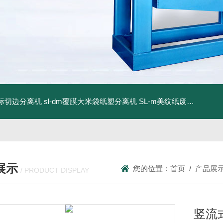
商标切边分离机
sl-dm覆膜大米袋纸塑分离机
SL-m美纹纸废料碎浆机
展示
您的位置：
首页
/
产品展
/ PRODUCT DISPLAY
竖流