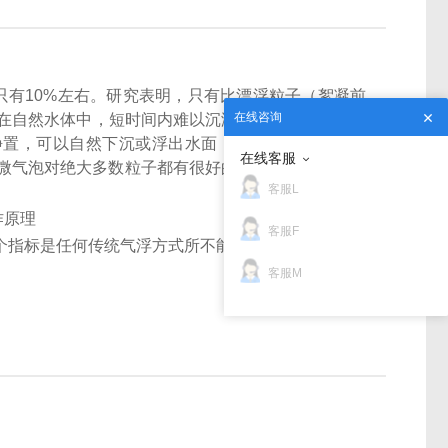
只有10%左右。研究表明，只有比漂浮粒子（絮凝前
在线咨询
在自然水体中，短时间内难以沉淀的悬浮粒子，其直
时的静置，可以自然下沉或浮出水面，乳化液粒子直径在
在线客服
M左右微气泡对绝大多数粒子都有很好的吸附作用，这也是
客服L
客服F
个指标是任何传统气浮方式所不能达到的。
客服M