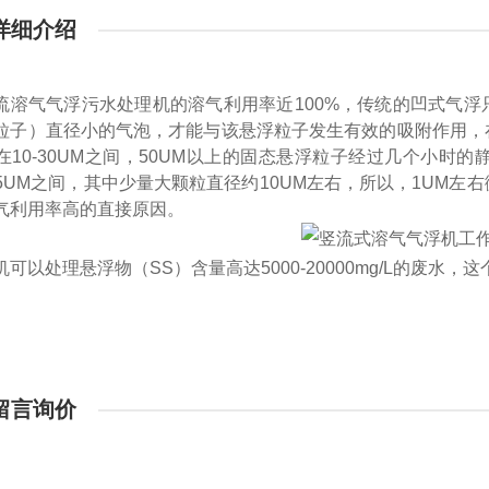
详细介绍
流溶气气浮污水处理机的溶气利用率近100%，传统的凹式气浮
粒子）直径小的气泡，才能与该悬浮粒子发生有效的吸附作用，
在10-30UM之间，50UM以上的固态悬浮粒子经过几个小
5-2.5UM之间，其中少量大颗粒直径约10UM左右，所以，1U
气利用率高的直接原因。
机可以处理悬浮物（
SS
）含量高达
5000-20000mg/L
的废水，这
留言询价