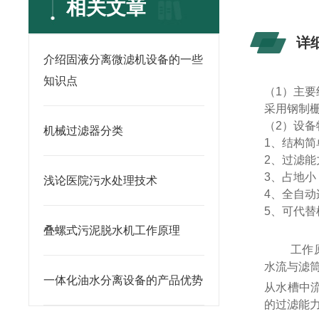
相关文章
详
介绍固液分离微滤机设备的一些
知识点
（1）主要
采用钢制
（2）设备
机械过滤器分类
1、结构
2、过滤能
3、占地
浅论医院污水处理技术
4、全自
5、可代
叠螺式污泥脱水机工作原理
工作
水流与滤
一体化油水分离设备的产品优势
从水槽中流
的过滤能