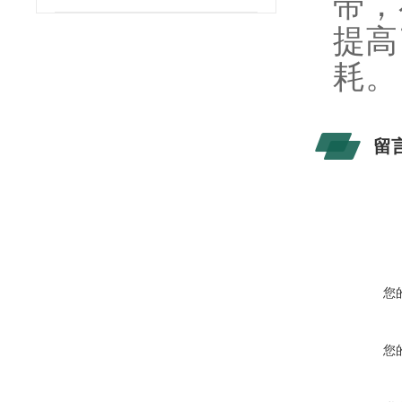
带，
提高
耗。
留
您
您