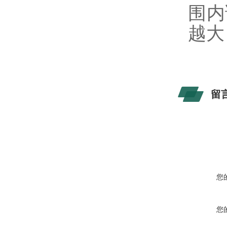
围内
越大
留
您
您