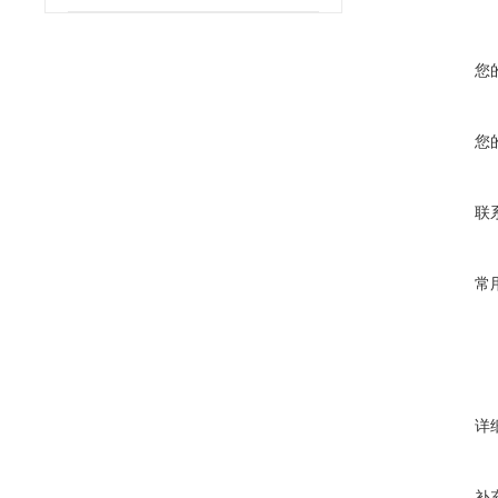
您
您
联
常
详
补