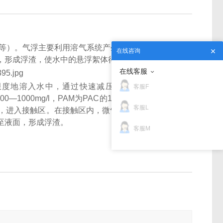
度等）。气浮主要利用溶气系统产生的溶气水中的微气
在线咨询
，形成浮渣，使水中的悬浮絮体得到去除。
在线客服
限度地溶入水中，通过快速减压释放，形成直径在
客服F
0—1000mg/l，PAM为PAC的1/5左右），经过有效
客服L
，进入接触区。在接触区内，微气泡与原水中絮体相
至液面，形成浮渣。
客服M