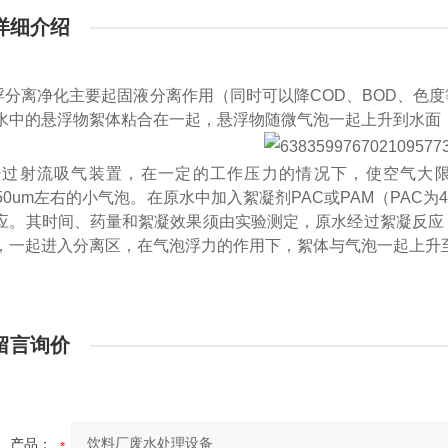
详细介绍
浮分离净化主要起固液分离作用（同时可以降COD、BOD、色
水中的悬浮物絮体粘合在一起，悬浮物随微气泡一起上升到水面
过射流吸气装置，在一定的工作压力的情况下，使空气大
~50um左右的小气泡。在原水中加入絮凝剂PAC或PAM（PAC为40
应。其时间、药量和絮凝效果须由实验测定，原水经过絮凝反应
，一起进入分离区，在气泡浮力的作用下，絮体与气泡一起上升
留言询价
产品：