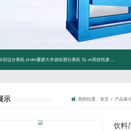
商标切边分离机
sl-dm覆膜大米袋纸塑分离机
SL-m美纹纸废料碎浆机
展示
您的位置：
首页
/
产品展
/ PRODUCT DISPLAY
饮料