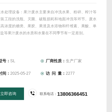
废水处理设备：果汁废水主要来自冲洗水果、粉碎、榨汁等
罐装工段的洗瓶、灭菌、破瓶损耗和地面冲洗等环节。废水
较高浓度的糖类、果胶、果渣及水溶物和纤维素、果酸、单
物盐等果汁废水的水质和水量在不同季节有一定差别。
型号：
SL
厂商性质：
生产厂家
时间：
2025-05-27
访 问 量：
2277
13806366451
立即咨询
联系电话：