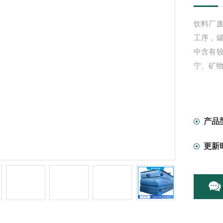
饮料厂
工序，
中含有
宁、矿
产品
更新