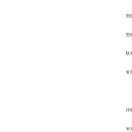
您
您
联
常
详
补