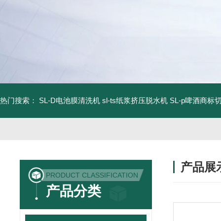
热门搜索：
SL-D电池膜清洗机
sl-ts纸浆挤压脱水机
SL-p啤酒商标
产品展
PRODUCT CLASSIFICATION
产品分类