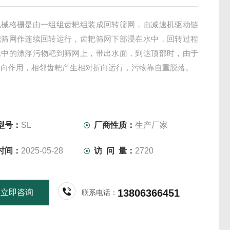
机械格栅是由一组组齿耙组装成回转筛网，由减速机驱动链
耙筛网作连续回转运行，齿耙筛网下部浸在水中，回转过程
水中的漂浮污物耙到筛网上，带出水面，到达顶部时，由于
导向作用，相邻齿耙产生相对折向运行，污物靠自重脱落。
型号：
SL
厂商性质：
生产厂家
时间：
2025-05-28
访 问 量：
2720
13806366451
立即咨询
联系电话：