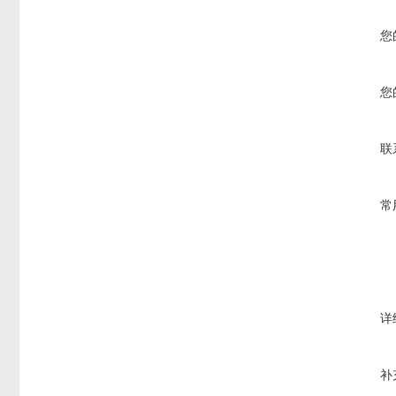
您
您
联
常
详
补