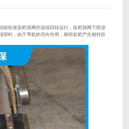
动链轮使齿耙筛网作连续回转运行，齿耙筛网下部浸
顶部时，由于弯机的导向作用，相邻齿耙产生相对折