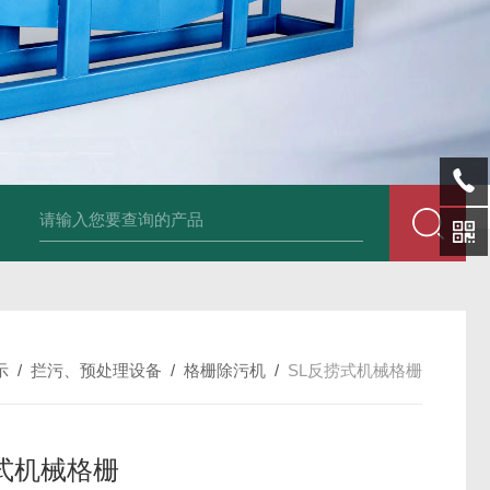
sl-d镀铝膜分离清洗机
SL-wl转鼓式纸浆浓缩机
SL-l离型纸碎浆机
示
/
拦污、预处理设备
/
格栅除污机
/
SL反捞式机械格栅
式机械格栅