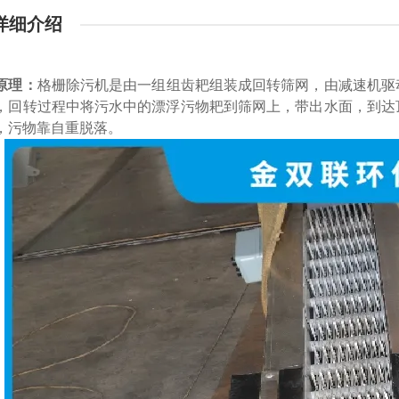
详细介绍
原理
：
格栅除污机是由一组组齿耙组装成回转筛网，由减速机驱
，回转过程中将污水中的漂浮污物耙到筛网上，带出水面，到达
，污物靠自重脱落。