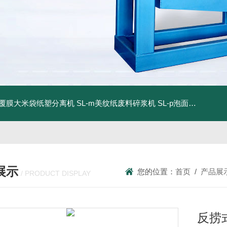
dm覆膜大米袋纸塑分离机
SL-m美纹纸废料碎浆机
SL-p泡面盖纸塑分离机
展示
您的位置：
首页
/
产品展
/ PRODUCT DISPLAY
反捞