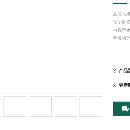
反捞式
轮使齿
中将污
弯机的
产品
更新