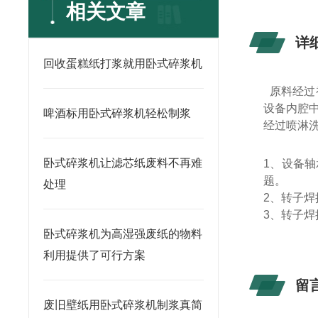
相关文章
详
回收蛋糕纸打浆就用卧式碎浆机
原料经过
设备内腔
啤酒标用卧式碎浆机轻松制浆
经过喷淋
卧式碎浆机让滤芯纸废料不再难
1
、设备轴
题。
处理
2
、转子焊
3
、转子焊
卧式碎浆机为高湿强废纸的物料
利用提供了可行方案
留
废旧壁纸用卧式碎浆机制浆真简