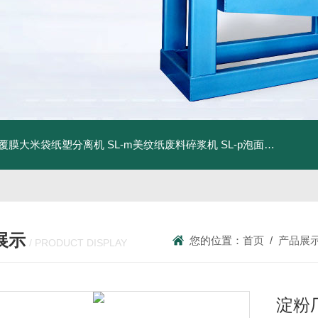
dm覆膜大米袋纸塑分离机
SL-m美纹纸废料碎浆机
SL-p泡面盖纸塑分离机
展示
您的位置：
首页
/
产品展
/ PRODUCT DISPLAY
淀粉