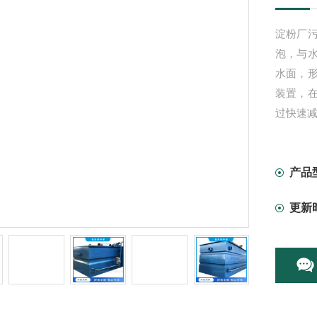
淀粉厂
泡，与
水面，
装置，
过快速减
产品
更新