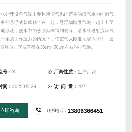
污水处理设备气浮主要利用溶气系统产生的溶气水中的微气
水中的悬浮物絮体粘合在一起，悬浮物随微气泡一起上升至
形成浮渣，使水中的悬浮絮体得到去除。清水经过射流吸气
在一定的工作压力的情况下，使空气大限度地溶入水中，通
压释放，形成直径在30um~50um左右的小气泡。
型号：
SL
厂商性质：
生产厂家
时间：
2025-05-28
访 问 量：
2971
13806366451
立即咨询
联系电话：