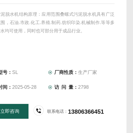
污泥脱水机结构原理：应用范围叠螺式污泥脱水机具有广泛
围，石油.市政.化工.养殖.制药.纺织印染.机械制作.等等多
污水均可使用，同时也可部分用于成品行业。
型号：
SL
厂商性质：
生产厂家
时间：
2025-05-28
访 问 量：
2798
13806366451
立即咨询
联系电话：