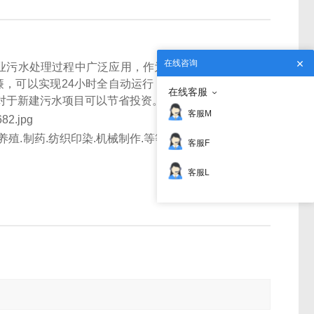
在线咨询
业污水处理过程中广泛应用，作为国内现有技术产品
廉，可以实现24小时全自动运行，同时低浓度处理的
在线客服
对于新建污水项目可以节省投资。
客服M
养殖.制药.纺织印染.机械制作.等等多类行业污水均可
客服F
客服L