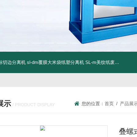
商标切边分离机
sl-dm覆膜大米袋纸塑分离机
SL-m美纹纸废料碎浆机
展示
您的位置：
首页
/
产品展
/ PRODUCT DISPLAY
叠螺