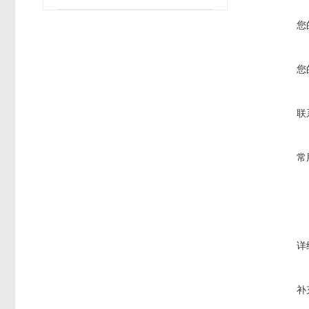
您
您
联
常
详
补