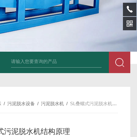
SL-p泡面盖纸塑分离机
sl-d镀铝膜分离清洗机
SL-wl转鼓式纸浆浓缩
示
/
污泥脱水设备
/
污泥脱水机
/
SL叠螺式污泥脱水机结构原理
式污泥脱水机结构原理