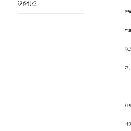
设备特征
您
您
联
常
详
补