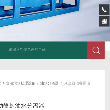
sl-d镀铝膜分离清洗机
SL-wl转鼓式纸浆浓缩机
SL-l离型纸碎浆机
示
/
含油污水处理设备
/
油水分离器
/
SL全自动餐厨油水分离器
动餐厨油水分离器