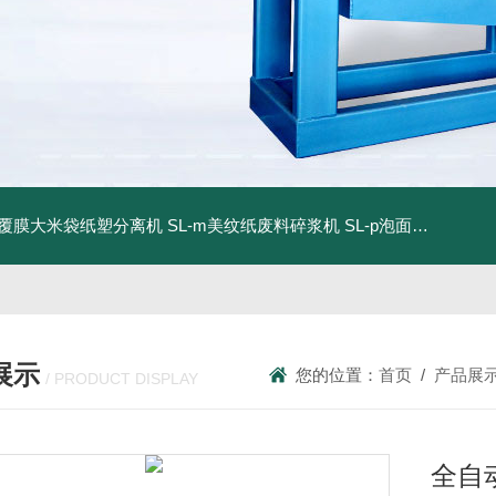
dm覆膜大米袋纸塑分离机
SL-m美纹纸废料碎浆机
SL-p泡面盖纸塑分离机
展示
您的位置：
首页
/
产品展
/ PRODUCT DISPLAY
全自