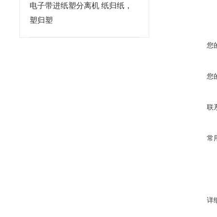
电子带进纸塑分离机 纸归纸，
塑归塑
您
您
联
常
详