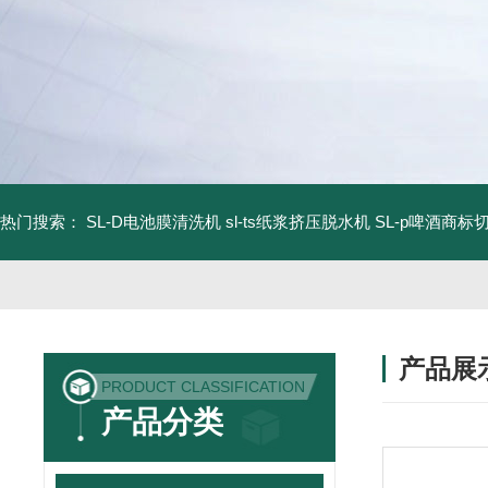
热门搜索：
SL-D电池膜清洗机
sl-ts纸浆挤压脱水机
SL-p啤酒商标
产品展
PRODUCT CLASSIFICATION
产品分类