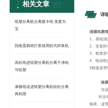
相关文章
详
纸塑分离机分离膜卡纸 变废为
宝
淋膜纸磨
1
、基础浇
回收蛋糕纸打浆就用卧式碎浆机
2
、安装时
3
、检查所
4
、电动机
高松纸进纸塑分离机分离干净纸
5
根据皮带
与铝塑
淋
淋膜纸送进纸塑分离机轻松分离
当
再利用
对含
轴承、皮