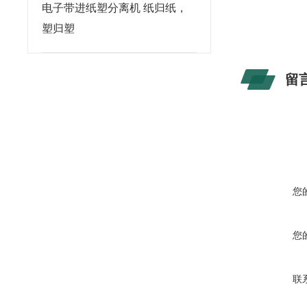
电子带进纸塑分离机 纸归纸，
塑归塑
留
您
您
联