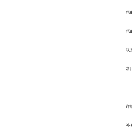
您
您
联
常
详
补