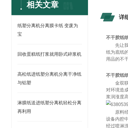
相关文章
详
纸塑分离机分离膜卡纸 变废为
宝
不干胶纸
先让
纸为底纸
回收蛋糕纸打浆就用卧式碎浆机
用品的不
高松纸进纸塑分离机分离干净纸
不干胶纸
与铝塑
金双
对环境造
浆润涨度
淋膜纸送进纸塑分离机轻松分离
再利用
原料
设备内腔
经过喷淋