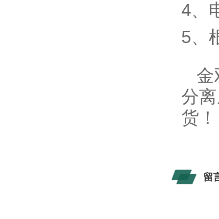
4、
5、
金双
分离
货！
留