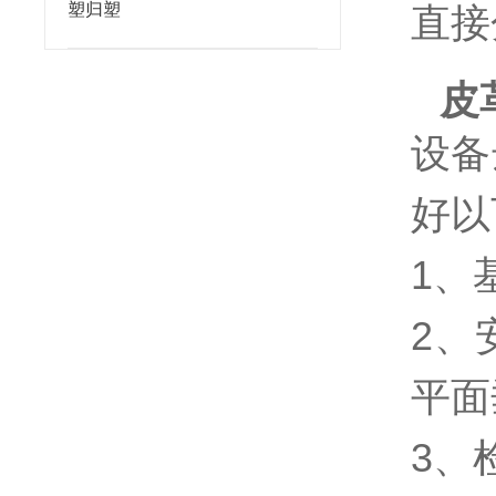
塑归塑
直接
皮
设备
好以
1、
2、
平面
3、