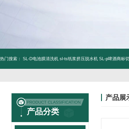
热门搜索：
SL-D电池膜清洗机
sl-ts纸浆挤压脱水机
SL-p啤酒商标
产品展
PRODUCT CLASSIFICATION
产品分类