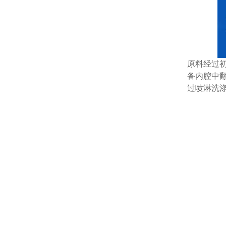
原料经过
备内腔中
过喷淋洗