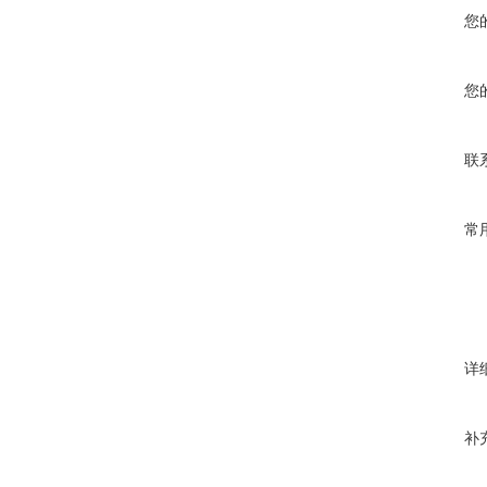
您
您
联
常
详
补