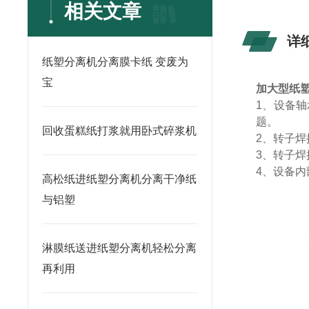
相关文章
详
纸塑分离机分离膜卡纸 变废为
宝
加大型纸
1
、设备轴
题。
回收蛋糕纸打浆就用卧式碎浆机
2
、转子焊
3
、转子焊
4
、设备内
高松纸进纸塑分离机分离干净纸
与铝塑
淋膜纸送进纸塑分离机轻松分离
再利用