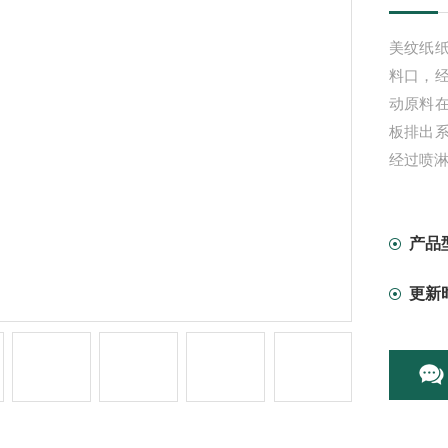
美纹纸
料口，
动原料
板排出
经过喷
产品
更新