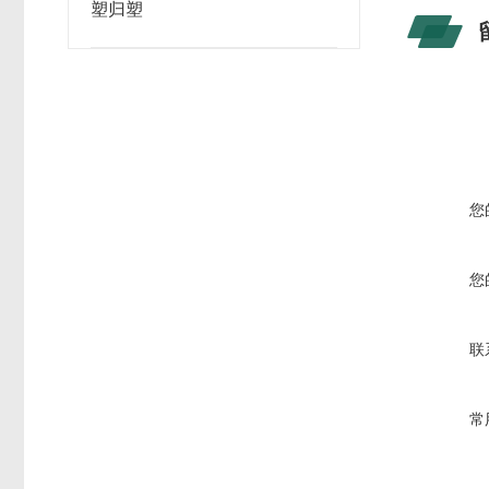
塑归塑
您
您
联
常