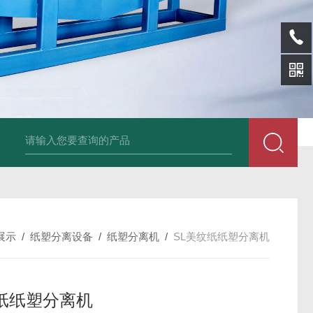
sl-d镀铝膜分离清洗机
SL-wl转鼓式纸浆浓缩机
SL-l离型纸碎浆机
展示
/
纸塑分离设备
/
纸塑分离机
/
SL美纹纸纸塑分离机
纸纸塑分离机