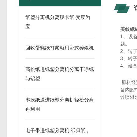
纸塑分离机分离膜卡纸 变废为
宝
美纹纸
1
、设
题。
回收蛋糕纸打浆就用卧式碎浆机
2
、转
3
、转
4
、设
高松纸进纸塑分离机分离干净纸
与铝塑
原料经
备内腔
过喷淋
淋膜纸送进纸塑分离机轻松分离
再利用
电子带进纸塑分离机 纸归纸，