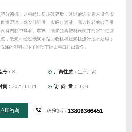
纸塑分离机：原料经过初步破碎后，通过输送带进入设备投
经喷淋湿润，纸浆纤维进一步吸水润涨，高速旋转的转子带
在设备内腔中翻滚、摩擦，纸浆脱离塑料表面并随水经过滤
系统，纸浆可经过纸浆浓缩回收机和压浆机进行脱水处理；
淋洗涤的塑料在转子推动下经出料口排出设备。
型号：
SL
厂商性质：
生产厂家
时间：
2025-11-14
访 问 量：
1009
13806366451
立即咨询
联系电话：