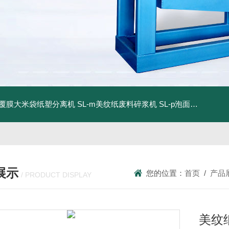
dm覆膜大米袋纸塑分离机
SL-m美纹纸废料碎浆机
SL-p泡面盖纸塑分离机
展示
您的位置：
首页
/
产品
/ PRODUCT DISPLAY
美纹