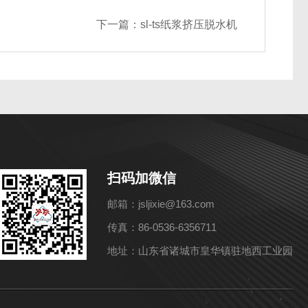
下一篇：
sl-ts纸浆挤压脱水机
扫码加微信
邮箱：jsljixie@163.com
传真：86-0536-6356711
地址：山东省诸城市皇华镇驻地西工业园