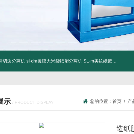
商标切边分离机
sl-dm覆膜大米袋纸塑分离机
SL-m美纹纸废料碎浆机
展示
您的位置：
首页
/
产
/ PRODUCT DISPLAY
造纸