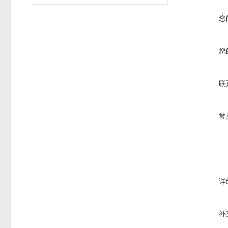
您
您
联
常
详
补