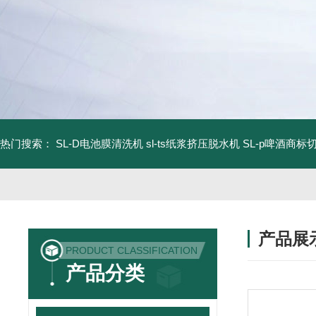
热门搜索：
SL-D电池膜清洗机
sl-ts纸浆挤压脱水机
SL-p啤酒商标
产品展
PRODUCT CLASSIFICATION
产品分类