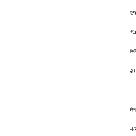
您
您
联
常
详
补