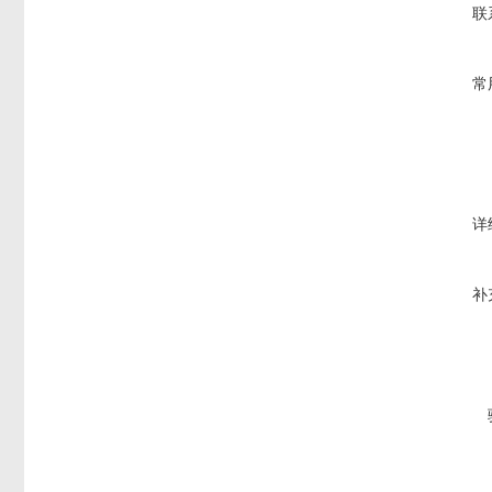
联
常
详
补