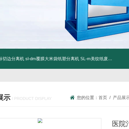
商标切边分离机
sl-dm覆膜大米袋纸塑分离机
SL-m美纹纸废料碎浆机
展示
您的位置：
首页
/
产品展
/ PRODUCT DISPLAY
医院