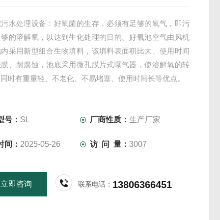
院污水处理设备：好氧菌的生存，必须有足够的氧气，即污
足够的溶解氧，以达到生化处理的目的。好氧池空气由风机
池内采用新型组合生物填料，该填料表面积比大、使用时间
挂膜、耐腐蚀，池底采用微孔膜片式曝气器，使溶解氧的转
，同时有重量轻、不老化、不易堵塞、使用时间长等优点。
型号：
SL
厂商性质：
生产厂家
时间：
2025-05-26
访 问 量：
3007
13806366451
立即咨询
联系电话：