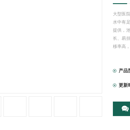
大型医
水中有
提供，
长、易
移率高
产品
更新