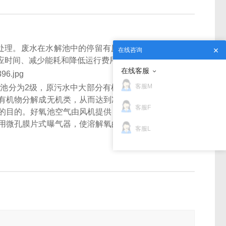
处理。废水在水解池中的停留有厌氧发酵作用，进一
在线咨询
应时间、减少能耗和降低运行费用。
在线客服
客服M
池分为2级，原污水中大部分有机物在此得到降解和
有机物分解成无机类，从而达到净化目的。好氧菌的
客服F
的目的。好氧池空气由风机提供，池内采用新型组合
用微孔膜片式曝气器，使溶解氧的转移率高，同时有
客服L