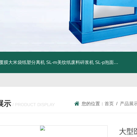
dm覆膜大米袋纸塑分离机
SL-m美纹纸废料碎浆机
SL-p泡面盖纸塑分离机
展示
您的位置：
首页
/
产品展
/ PRODUCT DISPLAY
大型