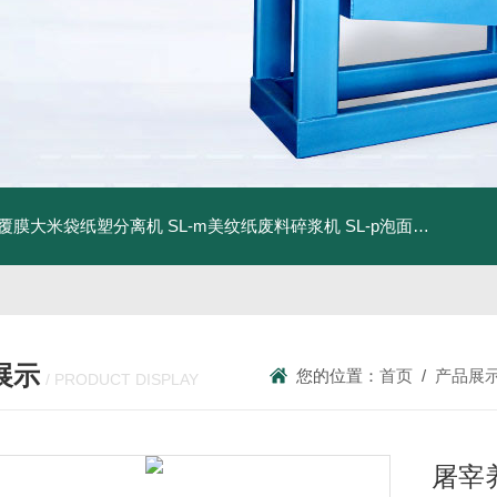
dm覆膜大米袋纸塑分离机
SL-m美纹纸废料碎浆机
SL-p泡面盖纸塑分离机
展示
您的位置：
首页
/
产品展
/ PRODUCT DISPLAY
屠宰