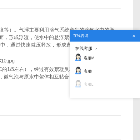
色度等）。气浮主要利用溶气系统产生的溶气水中的微
在线咨询
面，形成浮渣，使水中的悬浮絮体得到去除。清水经
，通过快速减压释放，形成直径在30um~50um左
在线客服
客服M
为PAC的1/5左右），经过有效絮凝反应。其时间、药量和
客服F
，微气泡与原水中絮体相互粘合，一起进入分离区，
客服L