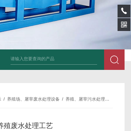
sl-d镀铝膜分离清洗机
SL-wl转鼓式纸浆浓缩机
SL-l离型纸碎浆机
示
/
养殖场、屠宰废水处理设备
/
养殖、屠宰污水处理设备
/
SL
养殖废水处理工艺