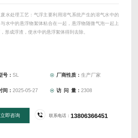
殖废水处理工艺：气浮主要利用溶气系统产生的溶气水中的
，与水中的悬浮物絮体粘合在一起，悬浮物随微气泡一起上
面，形成浮渣，使水中的悬浮絮体得到去除。
型号：
SL
厂商性质：
生产厂家
时间：
2025-05-27
访 问 量：
2308
13806366451
立即咨询
联系电话：