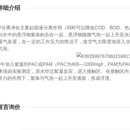
详细介绍
浮分离净化主要起固液分离作用（同时可以降低COD、BOD、
与水中的悬浮物絮体粘合在一起，悬浮物随微气泡一起上升至水
吸气装置，在一定的工作压力的情况下，使空气大限度地溶入水中
气泡。
加入絮凝剂PAC或PAM（PAC为400—1000mg/l，PAM
果须由实验测定，原水经过絮凝反应，进入接触区。在接触区内
浮力的作用下，絮体与气泡一起上升至液面，形成浮渣。
留言询价