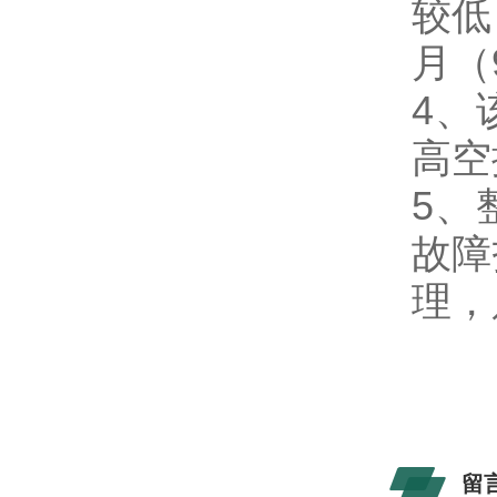
较低
月（
4、
高空
5、
故障
理，
留