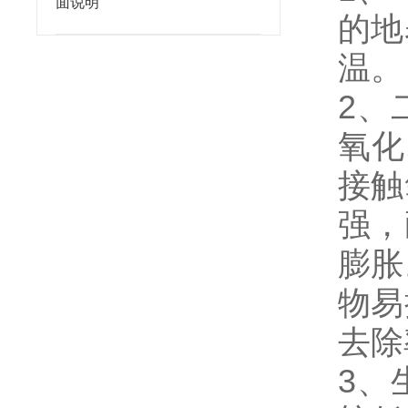
面说明
的地
温。
2、
氧化
接触
强，
膨胀
物易
去除
3、