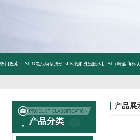
热门搜索：
SL-D电池膜清洗机
sl-ts纸浆挤压脱水机
SL-p啤酒商标
产品展
PRODUCT CLASSIFICATION
产品分类