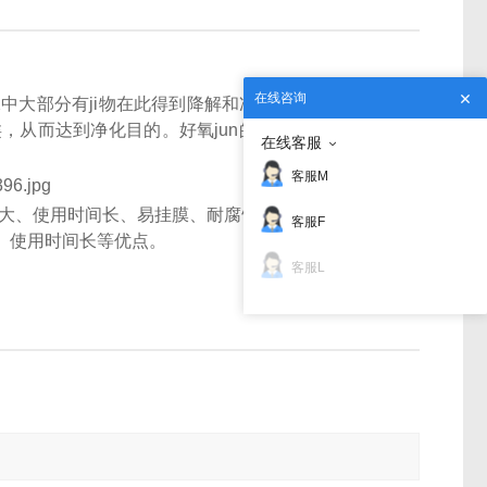
在线咨询
中大部分有ji物在此得到降解和净化，好氧菌以填料
，从而达到净化目的。好氧jun的生存，必须有足够
在线客服
客服M
大、使用时间长、易挂膜、耐腐蚀，池底采用微孔膜
客服F
、使用时间长等优点。
客服L