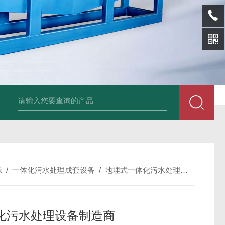
SL-p泡面盖纸塑分离机
sl-d镀铝膜分离清洗机
SL-wl转鼓式纸浆浓缩
示
/
一体化污水处理成套设备
/
地埋式一体化污水处理设备
/
SL
化污水处理设备制造商