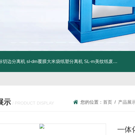
商标切边分离机
sl-dm覆膜大米袋纸塑分离机
SL-m美纹纸废料碎浆机
展示
您的位置：
首页
/
产品展
/ PRODUCT DISPLAY
一体