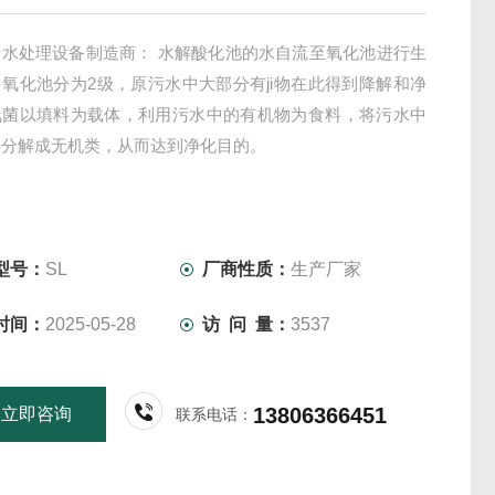
污水处理设备制造商： 水解酸化池的水自流至氧化池进行生
氧化池分为2级，原污水中大部分有ji物在此得到降解和净
氧菌以填料为载体，利用污水中的有机物为食料，将污水中
物分解成无机类，从而达到净化目的。
型号：
SL
厂商性质：
生产厂家
时间：
2025-05-28
访 问 量：
3537
13806366451
立即咨询
联系电话：