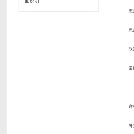
面说明
您
您
联
常
详
补