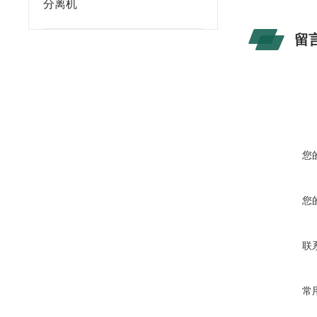
分离机
留
您
您
联
常