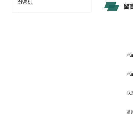
分离机
留
您
您
联
常