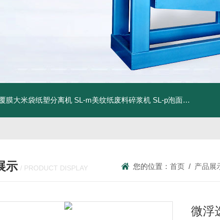
dm覆膜大米袋纸塑分离机
SL-m美纹纸废料碎浆机
SL-p泡面盖纸塑分离机
展示
您的位置：
首页
/
产品展
/ PRODUCT DISPLAY
微浮