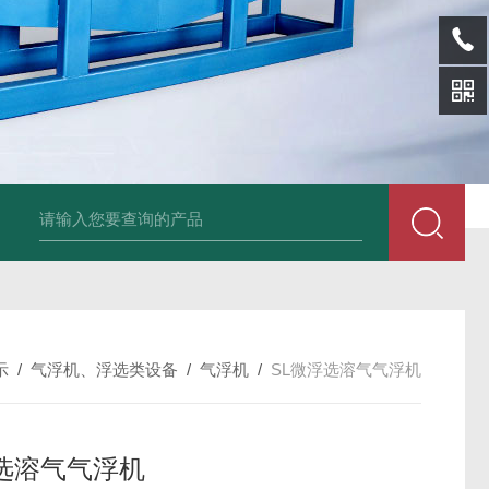
sl-d镀铝膜分离清洗机
SL-wl转鼓式纸浆浓缩机
SL-l离型纸碎浆机
示
/
气浮机、浮选类设备
/
气浮机
/
SL微浮选溶气气浮机
选溶气气浮机