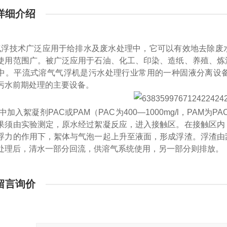
详细介绍
浮技术广泛应用于给排水及废水处理中，它可以有效地去除废
使用范围广。被广泛应用于石油、化工、印染、造纸、养殖、炼
中。平流式溶气气浮机是污水处理行业常用的一种固液分离设
污水前期处理的主要设备。
中加入絮凝剂PAC或PAM（PAC为400—1000mg/l，PAM
果须由实验测定，原水经过絮凝反应，进入接触区。在接触区内
浮力的作用下，絮体与气泡一起上升至液面，形成浮渣。浮渣由
处理后，清水一部分回流，供溶气系统使用，另一部分则排放。
留言询价