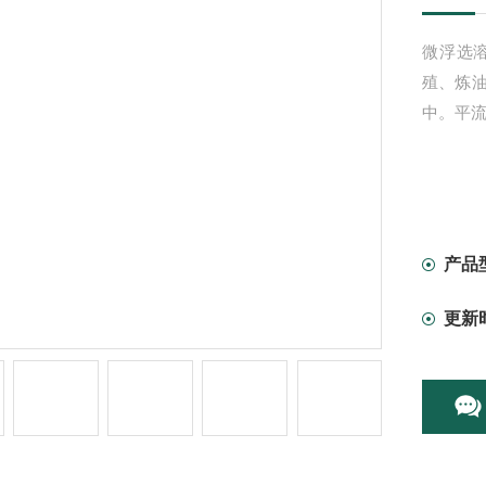
微浮选
殖、炼
中。平流
产品
更新