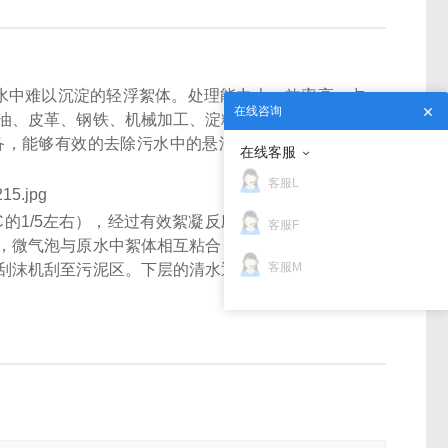
水中难以沉淀的轻浮絮体。处理能力大、效率高、占
在线咨询
油、皮革、钢铁、机械加工、淀粉、食品等行业的污
备，能够有效的去除污水中的悬浮物、油脂、胶类物
在线客服
客服L
为PAC的1/5左右），经过有效絮凝反应。其时间、药量和
客服F
，微气泡与原水中絮体相互粘合，一起进入分离区，
客服M
刮沫机刮至污泥区。下层的清水通过集水管自流至清