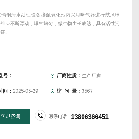
玻璃钢污水处理设备接触氧化池内采用曝气器进行鼓风曝
纤维束不断漂动，曝气均匀，微生物生长成熟，具有活性污
特征。
型号：
厂商性质：
生产厂家
时间：
2025-05-29
访 问 量：
3567
13806366451
立即咨询
联系电话：