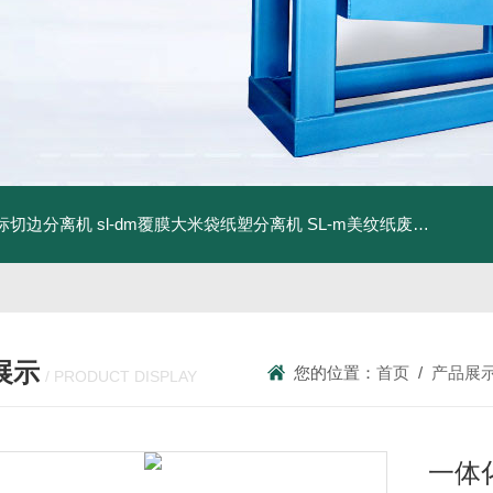
商标切边分离机
sl-dm覆膜大米袋纸塑分离机
SL-m美纹纸废料碎浆机
展示
您的位置：
首页
/
产品展
/ PRODUCT DISPLAY
一体