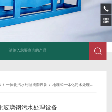
SL-p泡面盖纸塑分离机
sl-d镀铝膜分离清洗机
SL-wl转鼓式纸浆浓缩
示
/
一体化污水处理成套设备
/
地埋式一体化污水处理设备
/
一体
化玻璃钢污水处理设备