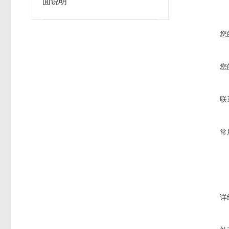
面说明
您
您
联
常
详