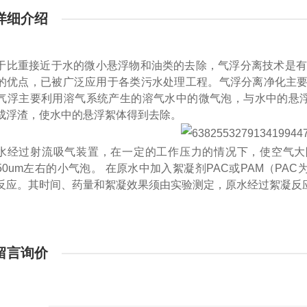
详细介绍
于比重接近于水的微小悬浮物和油类的去除，气浮分离技术是有
的优点，已被广泛应用于各类污水处理工程。
气浮分离净化主要
气浮主要利用溶气系统产生的溶气水中的微气泡，与水中的悬
成浮渣，使水中的悬浮絮体得到去除。
水经过射流吸气装置，在一定的工作压力的情况下，使空气大
~50um左右的小气泡。
在原水中加入絮凝剂PAC或PAM（PAC为40
反应。其时间、药量和絮凝效果须由实验测定，原水经过絮凝反
留言询价