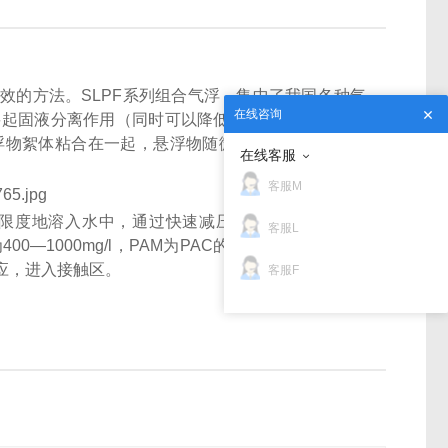
效的方法。SLPF系列组合气浮，集中了我国各种气
在线咨询
起固液分离作用（同时可以降低COD、BOD、色度
浮物絮体粘合在一起，悬浮物随微气泡一起上升至水
在线客服
客服M
限度地溶入水中，通过快速减压释放，形成直径在
客服L
0—1000mg/l，PAM为PAC的1/5左右），经过有
应，进入接触区。
客服F