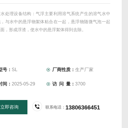
废水处理设备结构：气浮主要利用溶气系统产生的溶气水中
泡，与水中的悬浮物絮体粘合在一起，悬浮物随微气泡一起
水面，形成浮渣，使水中的悬浮絮体得到去除。
型号：
SL
厂商性质：
生产厂家
时间：
2025-05-29
访 问 量：
3700
13806366451
立即咨询
联系电话：