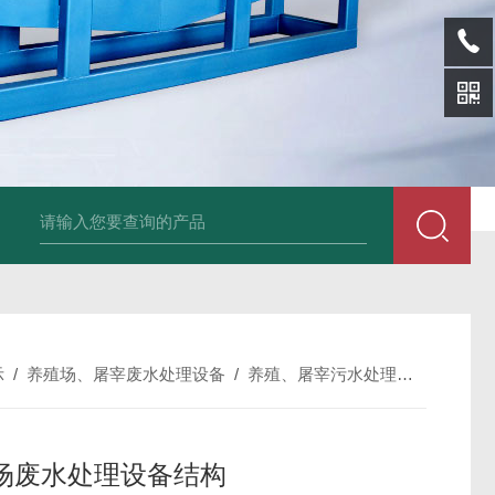
SL-p泡面盖纸塑分离机
sl-d镀铝膜分离清洗机
SL-wl转鼓式纸浆浓缩
示
/
养殖场、屠宰废水处理设备
/
养殖、屠宰污水处理设备
/
SL
场废水处理设备结构