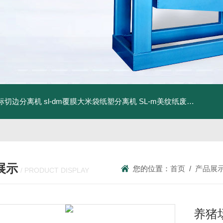
商标切边分离机
sl-dm覆膜大米袋纸塑分离机
SL-m美纹纸废料碎浆机
展示
您的位置：
首页
/
产品展
/ PRODUCT DISPLAY
养猪