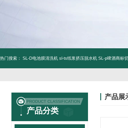
热门搜索：
SL-D电池膜清洗机
sl-ts纸浆挤压脱水机
SL-p啤酒商标
产品展
PRODUCT CLASSIFICATION
产品分类