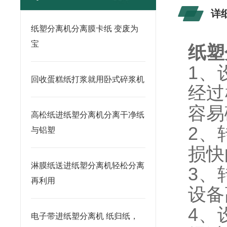
详
纸塑分离机分离膜卡纸 变废为
宝
纸塑
1
、
回收蛋糕纸打浆就用卧式碎浆机
经过
容易
高松纸进纸塑分离机分离干净纸
2
、
与铝塑
损快
淋膜纸送进纸塑分离机轻松分离
3
、
再利用
设备
4
、
电子带进纸塑分离机 纸归纸，