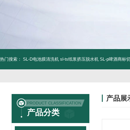
热门搜索：
SL-D电池膜清洗机
sl-ts纸浆挤压脱水机
SL-p啤酒商标
产品展
PRODUCT CLASSIFICATION
产品分类