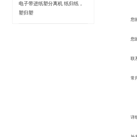
电子带进纸塑分离机 纸归纸，
塑归塑
您
您
联
常
详
补