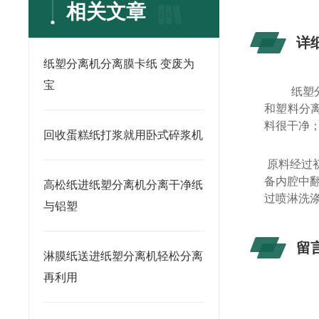
相关文章
详
纸塑分离机分离膜卡纸 变废为
宝
纸塑
和塑料分
料很干净；
回收蛋糕纸打浆就用卧式碎浆机
原料经过
备内腔中
高松纸进纸塑分离机分离干净纸
过喷淋洗
与铝塑
留
淋膜纸送进纸塑分离机轻松分离
再利用