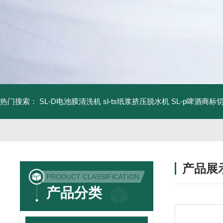
热门搜索：
SL-D电池膜清洗机
sl-ts纸浆挤压脱水机
SL-p啤酒商标
产品展
PRODUCT CLASSIFICATION
产品分类