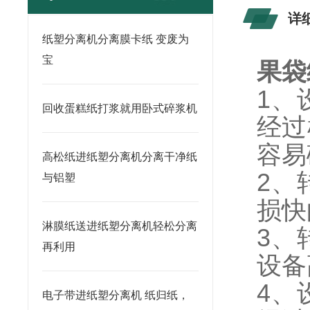
详
纸塑分离机分离膜卡纸 变废为
宝
果袋
1
、
回收蛋糕纸打浆就用卧式碎浆机
经过
容易
高松纸进纸塑分离机分离干净纸
2
、
与铝塑
损快
淋膜纸送进纸塑分离机轻松分离
3
、
再利用
设备
4
、
电子带进纸塑分离机 纸归纸，