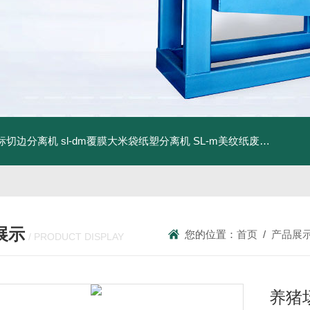
商标切边分离机
sl-dm覆膜大米袋纸塑分离机
SL-m美纹纸废料碎浆机
展示
您的位置：
首页
/
产品展
/ PRODUCT DISPLAY
养猪