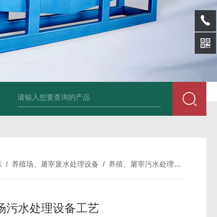
SL-p泡面盖纸塑分离机
sl-d镀铝膜分离清洗机
SL-wl转鼓式纸浆浓缩
示
/
养殖场、屠宰废水处理设备
/
养殖、屠宰污水处理设备
/
SL
场污水处理设备工艺