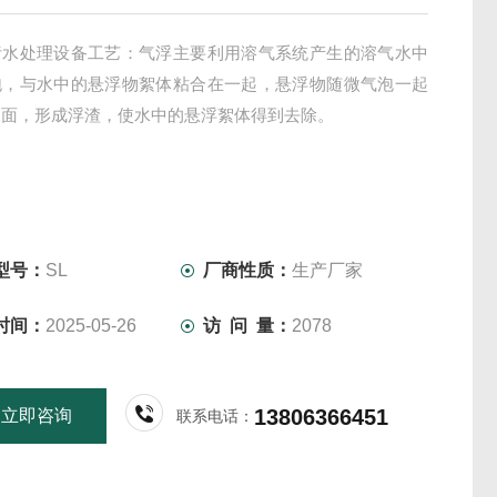
污水处理设备工艺：气浮主要利用溶气系统产生的溶气水中
泡，与水中的悬浮物絮体粘合在一起，悬浮物随微气泡一起
水面，形成浮渣，使水中的悬浮絮体得到去除。
型号：
SL
厂商性质：
生产厂家
时间：
2025-05-26
访 问 量：
2078
13806366451
立即咨询
联系电话：