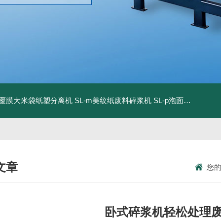
dm覆膜大米袋纸塑分离机
SL-m美纹纸废料碎浆机
SL-p泡面盖纸塑分离机
文章
您
NICAL ARTICLES
卧式碎浆机轻松处理