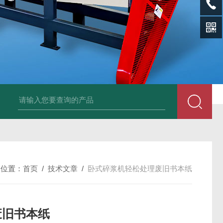
sl-d镀铝膜分离清洗机
SL-wl转鼓式纸浆浓缩机
SL-l离型纸碎浆机
的位置：
首页
/
技术文章
/
卧式碎浆机轻松处理废旧书本纸
废旧书本纸