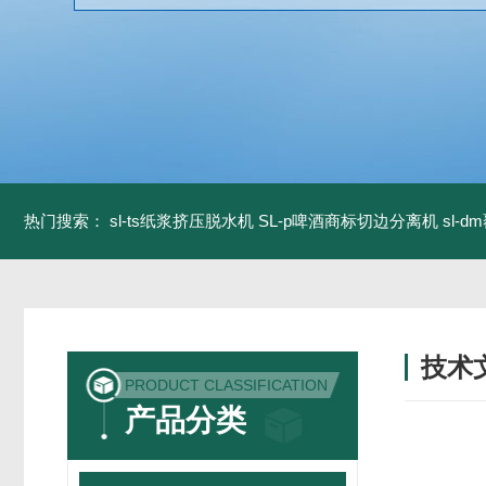
热门搜索：
sl-ts纸浆挤压脱水机
SL-p啤酒商标切边分离机
sl-
技术
PRODUCT CLASSIFICATION
/ TECH
产品分类