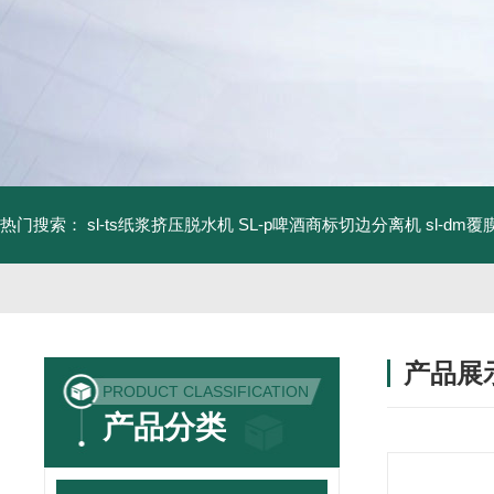
热门搜索：
sl-ts纸浆挤压脱水机
SL-p啤酒商标切边分离机
sl-d
产品展
PRODUCT CLASSIFICATION
产品分类